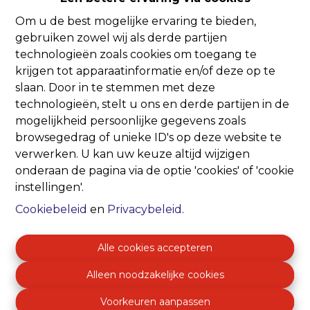
Om u de best mogelijke ervaring te bieden,
Oeps, deze pagina
gebruiken zowel wij als derde partijen
technologieën zoals cookies om toegang te
bestaat niet meer
krijgen tot apparaatinformatie en/of deze op te
slaan. Door in te stemmen met deze
technologieën, stelt u ons en derde partijen in de
mogelijkheid persoonlijke gegevens zoals
browsegedrag of unieke ID's op deze website te
verwerken. U kan uw keuze altijd wijzigen
Te koop
Te huur
onderaan de pagina via de optie 'cookies' of 'cookie
instellingen'.
Cookiebeleid
en
Privacybeleid
.
Alle cookies accepteren
Alleen noodzakelijke cookies
Voorkeuren aanpassen