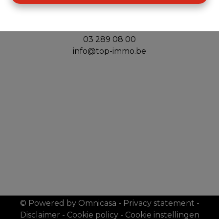
Top Immo
Handelslei 156
2980 Zoersel
03 289 08 00
info@top-immo.be
© Powered by Omnicasa
-
Privacy statement
-
Disclaimer
-
Cookie policy
-
Cookie instellingen