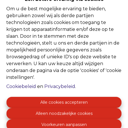
Om u de best mogelijke ervaring te bieden,
Oeps, deze pagina
gebruiken zowel wij als derde partijen
technologieën zoals cookies om toegang te
bestaat niet meer
krijgen tot apparaatinformatie en/of deze op te
slaan. Door in te stemmen met deze
technologieën, stelt u ons en derde partijen in de
mogelijkheid persoonlijke gegevens zoals
browsegedrag of unieke ID's op deze website te
verwerken. U kan uw keuze altijd wijzigen
Te koop
Te huur
onderaan de pagina via de optie 'cookies' of 'cookie
instellingen'.
Cookiebeleid
en
Privacybeleid
.
Alle cookies accepteren
Alleen noodzakelijke cookies
Voorkeuren aanpassen