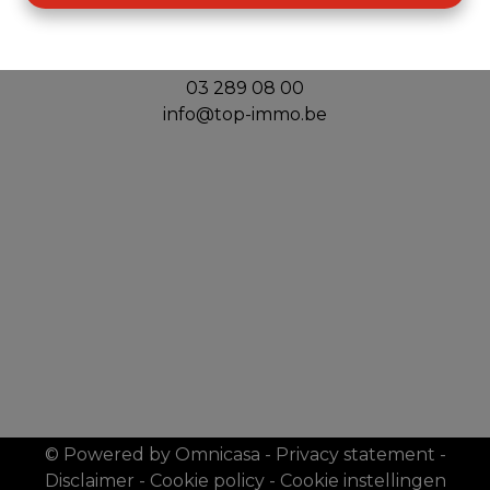
Top Immo
Handelslei 156
2980 Zoersel
03 289 08 00
info@top-immo.be
© Powered by Omnicasa
-
Privacy statement
-
Disclaimer
-
Cookie policy
-
Cookie instellingen