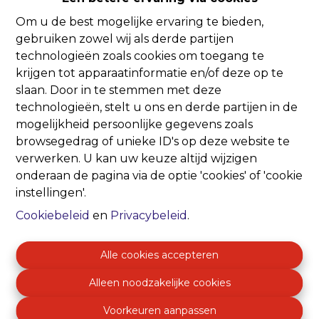
Om u de best mogelijke ervaring te bieden,
Oeps, deze pagina
gebruiken zowel wij als derde partijen
technologieën zoals cookies om toegang te
bestaat niet meer
krijgen tot apparaatinformatie en/of deze op te
slaan. Door in te stemmen met deze
technologieën, stelt u ons en derde partijen in de
mogelijkheid persoonlijke gegevens zoals
browsegedrag of unieke ID's op deze website te
verwerken. U kan uw keuze altijd wijzigen
Te koop
Te huur
onderaan de pagina via de optie 'cookies' of 'cookie
instellingen'.
Cookiebeleid
en
Privacybeleid
.
Alle cookies accepteren
Alleen noodzakelijke cookies
Voorkeuren aanpassen