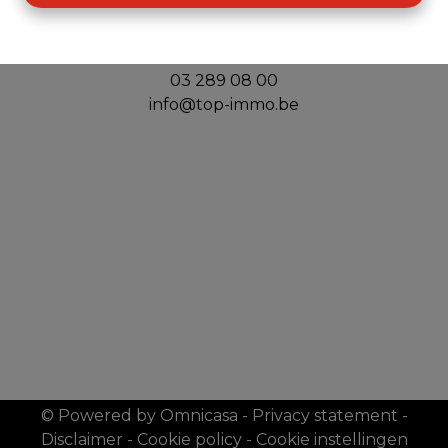
Top Immo
Handelslei 156
2980 Zoersel
03 289 08 00
info@top-immo.be
© Powered by Omnicasa
-
Privacy statement
-
Disclaimer
-
Cookie policy
-
Cookie instellingen