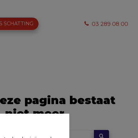
S SCHATTING
03 289 08 00
eze pagina bestaat
niet meer