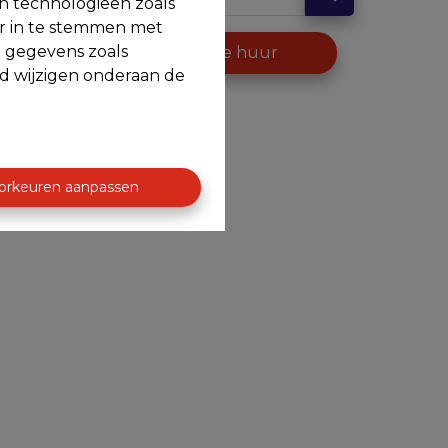
en technologieën zoals
or in te stemmen met
e gegevens zoals
op
Te huur
jd wijzigen onderaan de
orkeuren aanpassen