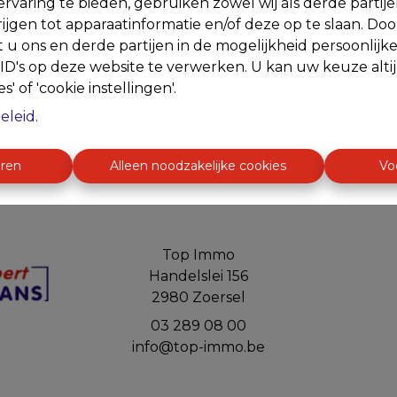
rvaring te bieden, gebruiken zowel wij als derde partij
ijgen tot apparaatinformatie en/of deze op te slaan. Do
t u ons en derde partijen in de mogelijkheid persoonlijk
Te ko
D's op deze website te verwerken. U kan uw keuze alti
s' of 'cookie instellingen'.
eleid
.
eren
Alleen noodzakelijke cookies
Vo
Top Immo
Handelslei 156
2980 Zoersel
03 289 08 00
info@top-immo.be