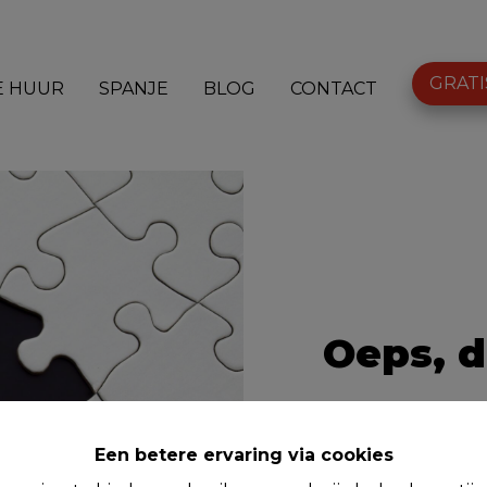
GRATI
E HUUR
SPANJE
BLOG
CONTACT
Oeps, d
Een betere ervaring via cookies