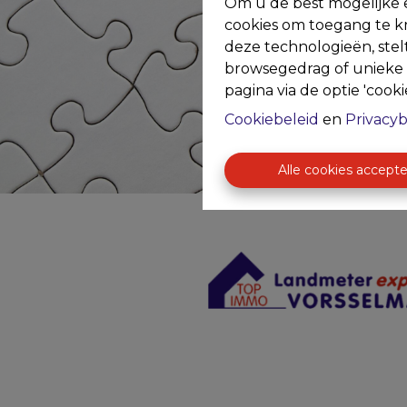
Om u de best mogelijke e
cookies om toegang te kr
deze technologieën, stel
browsegedrag of unieke I
pagina via de optie 'cookie
Cookiebeleid
en
Privacyb
Alle cookies accept