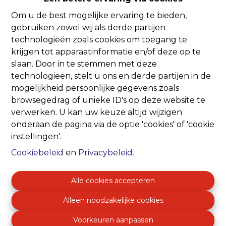
Om u de best mogelijke ervaring te bieden,
Oeps, deze pagina
gebruiken zowel wij als derde partijen
technologieën zoals cookies om toegang te
bestaat niet meer
krijgen tot apparaatinformatie en/of deze op te
slaan. Door in te stemmen met deze
technologieën, stelt u ons en derde partijen in de
mogelijkheid persoonlijke gegevens zoals
browsegedrag of unieke ID's op deze website te
verwerken. U kan uw keuze altijd wijzigen
Te koop
Te huur
onderaan de pagina via de optie 'cookies' of 'cookie
instellingen'.
Cookiebeleid
en
Privacybeleid
.
Alle cookies accepteren
Alleen noodzakelijke cookies
Voorkeuren aanpassen