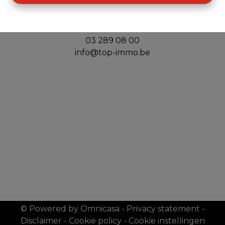
Top Immo
Handelslei 156
2980 Zoersel
03 289 08 00
info@top-immo.be
© Powered by Omnicasa
-
Privacy statement
-
Disclaimer
-
Cookie policy
-
Cookie instellingen