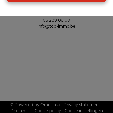
Top Immo
Handelslei 156
2980 Zoersel
03 289 08 00
info@top-immo.be
© Powered by Omnicasa
-
Privacy statement
-
Disclaimer
-
Cookie policy
-
Cookie instellingen