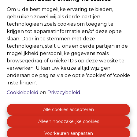
Om u de best mogelijke ervaring te bieden,
Oeps, deze pagina
gebruiken zowel wij als derde partijen
technologieën zoals cookies om toegang te
bestaat niet meer
krijgen tot apparaatinformatie en/of deze op te
slaan. Door in te stemmen met deze
technologieën, stelt u ons en derde partijen in de
mogelijkheid persoonlijke gegevens zoals
browsegedrag of unieke ID's op deze website te
verwerken. U kan uw keuze altijd wijzigen
Te koop
Te huur
onderaan de pagina via de optie 'cookies' of 'cookie
instellingen'.
Cookiebeleid
en
Privacybeleid
.
Alle cookies accepteren
Alleen noodzakelijke cookies
Voorkeuren aanpassen