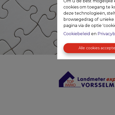
Om u de best mogelijke e
cookies om toegang te kr
deze technologieën, stel
browsegedrag of unieke I
pagina via de optie 'cookie
Cookiebeleid
en
Privacyb
Alle cookies accept