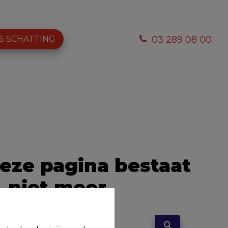
S SCHATTING
03 289 08 00
eze pagina bestaat
niet meer