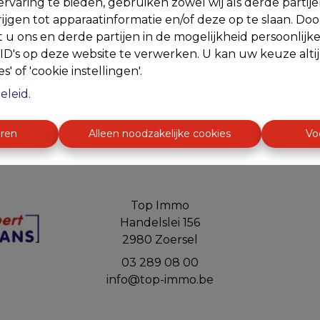
rvaring te bieden, gebruiken zowel wij als derde partij
ijgen tot apparaatinformatie en/of deze op te slaan. Do
t u ons en derde partijen in de mogelijkheid persoonlijk
Te ko
D's op deze website te verwerken. U kan uw keuze alti
s' of 'cookie instellingen'.
eleid
.
eren
Alleen noodzakelijke cookies
Vo
Top Immo
Handelslei 156
2980 Zoersel
03 289 08 00
info@top-immo.be