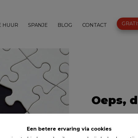
GRATI
E HUUR
SPANJE
BLOG
CONTACT
Oeps, d
Een betere ervaring via cookies