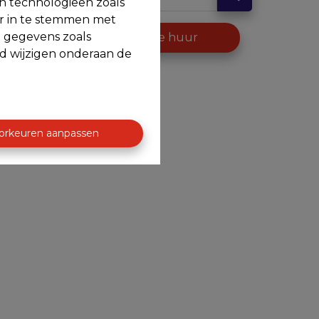
en technologieën zoals
or in te stemmen met
e gegevens zoals
op
Te huur
jd wijzigen onderaan de
orkeuren aanpassen