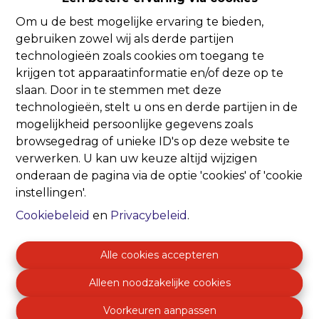
Om u de best mogelijke ervaring te bieden,
Oeps, deze pagina
gebruiken zowel wij als derde partijen
technologieën zoals cookies om toegang te
bestaat niet meer
krijgen tot apparaatinformatie en/of deze op te
slaan. Door in te stemmen met deze
technologieën, stelt u ons en derde partijen in de
mogelijkheid persoonlijke gegevens zoals
browsegedrag of unieke ID's op deze website te
verwerken. U kan uw keuze altijd wijzigen
Te koop
Te huur
onderaan de pagina via de optie 'cookies' of 'cookie
instellingen'.
Cookiebeleid
en
Privacybeleid
.
Alle cookies accepteren
Alleen noodzakelijke cookies
Voorkeuren aanpassen