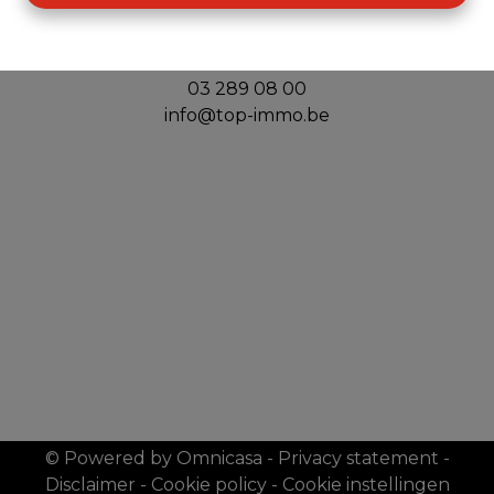
Top Immo
Handelslei 156
2980 Zoersel
03 289 08 00
info@top-immo.be
© Powered by Omnicasa
-
Privacy statement
-
Disclaimer
-
Cookie policy
-
Cookie instellingen