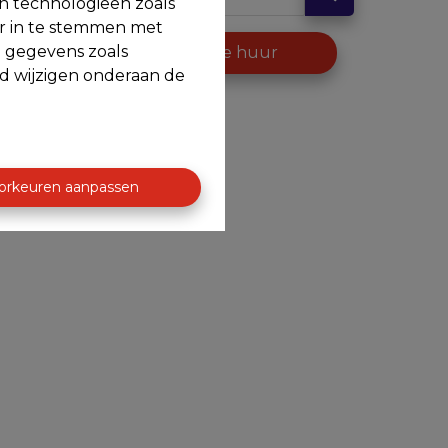
en technologieën zoals
or in te stemmen met
e gegevens zoals
op
Te huur
jd wijzigen onderaan de
orkeuren aanpassen