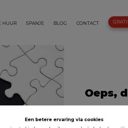
GRATI
E HUUR
SPANJE
BLOG
CONTACT
Oeps, d
Een betere ervaring via cookies