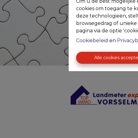
Om u de best mogelijke e
cookies om toegang te kr
deze technologieën, stel
browsegedrag of unieke I
pagina via de optie 'cookie
Cookiebeleid
en
Privacyb
Alle cookies accept