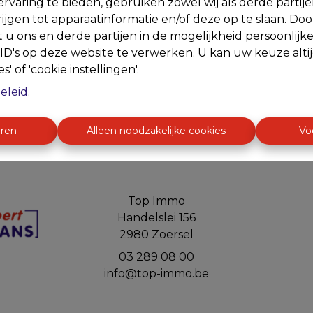
rvaring te bieden, gebruiken zowel wij als derde partij
ijgen tot apparaatinformatie en/of deze op te slaan. Do
t u ons en derde partijen in de mogelijkheid persoonlijk
Te ko
D's op deze website te verwerken. U kan uw keuze alti
s' of 'cookie instellingen'.
eleid
.
eren
Alleen noodzakelijke cookies
Vo
Top Immo
Handelslei 156
2980 Zoersel
03 289 08 00
info@top-immo.be