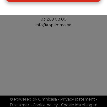
Top Immo
Handelslei 156
2980 Zoersel
03 289 08 00
info@top-immo.be
© Powered by Omnicasa
-
Privacy statement
-
Disclaimer
-
Cookie policy
-
Cookie instellingen