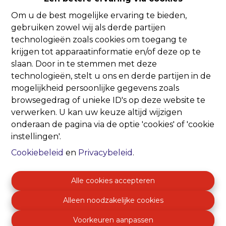
Om u de best mogelijke ervaring te bieden,
Oeps, deze pagina
gebruiken zowel wij als derde partijen
technologieën zoals cookies om toegang te
bestaat niet meer
krijgen tot apparaatinformatie en/of deze op te
slaan. Door in te stemmen met deze
technologieën, stelt u ons en derde partijen in de
mogelijkheid persoonlijke gegevens zoals
browsegedrag of unieke ID's op deze website te
verwerken. U kan uw keuze altijd wijzigen
Te koop
Te huur
onderaan de pagina via de optie 'cookies' of 'cookie
instellingen'.
Cookiebeleid
en
Privacybeleid
.
Alle cookies accepteren
Alleen noodzakelijke cookies
Voorkeuren aanpassen