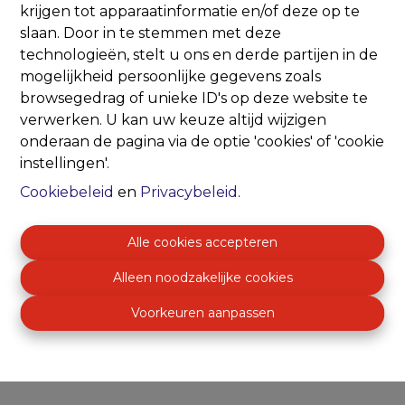
krijgen tot apparaatinformatie en/of deze op te
slaan. Door in te stemmen met deze
technologieën, stelt u ons en derde partijen in de
mogelijkheid persoonlijke gegevens zoals
browsegedrag of unieke ID's op deze website te
verwerken. U kan uw keuze altijd wijzigen
onderaan de pagina via de optie 'cookies' of 'cookie
instellingen'.
Cookiebeleid
en
Privacybeleid
.
Top Immo
Alle cookies accepteren
Handelslei 156
Alleen noodzakelijke cookies
2980 Zoersel
Voorkeuren aanpassen
03 289 08 00
info@top-immo.be